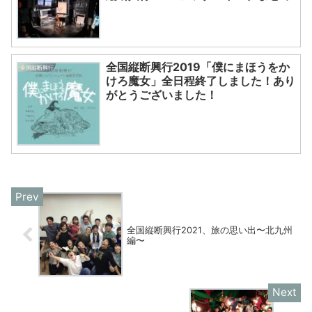
全国縦断興行2019「僕にまほうをか
全国縦断興行
けろ魔女」全日程終了しました！あり
がとうございました！
全国縦断興行2021、旅の思い出〜北九州
編〜