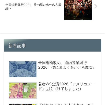
全国縦断興行2021、旅の思い出〜名古屋
編〜
新着記事
全国縦断改め、道内巡業興行
2026『僕にまほうをかけろ魔女』
若者WS公演2026『アメリカヌー
ド』🇺🇸（終了しました）