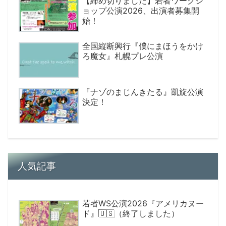
【締め切りました】若者ワークシ
ョップ公演2026、出演者募集開
始！
全国縦断興行『僕にまほうをかけ
ろ魔女』札幌プレ公演
『ナゾのまじんきたる』凱旋公演
決定！
人気記事
若者WS公演2026『アメリカヌー
ド』🇺🇸（終了しました）