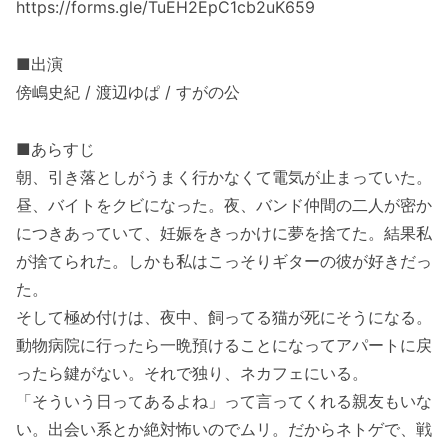
https://forms.gle/TuEH2EpC1cb2uK659
■出演
傍嶋史紀 / 渡辺ゆぱ / すがの公
■あらすじ
朝、引き落としがうまく行かなくて電気が止まっていた。
昼、バイトをクビになった。夜、バンド仲間の二人が密か
につきあっていて、妊娠をきっかけに夢を捨てた。結果私
が捨てられた。しかも私はこっそりギターの彼が好きだっ
た。
そして極め付けは、夜中、飼ってる猫が死にそうになる。
動物病院に行ったら一晩預けることになってアパートに戻
ったら鍵がない。それで独り、ネカフェにいる。
「そういう日ってあるよね」って言ってくれる親友もいな
い。出会い系とか絶対怖いのでムリ。だからネトゲで、戦