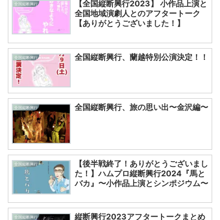
【全国縦断興行2023】 小作品上演と
全国縦断興行
全国地域演劇人とのアフタートーク
【ありがとうございました！】
全国縦断興行、蘭越特別公演決定！！
全国縦断興行
全国縦断興行、旅の思い出〜金沢編〜
全国縦断興行
【後半戦終了！ありがとうございまし
全国縦断興行
た！】ハムプロ縦断興行2024『馬と
バカ』〜小作品上演とシンポジウム〜
縦断興行2023アフタートークまとめ
全国縦断興行