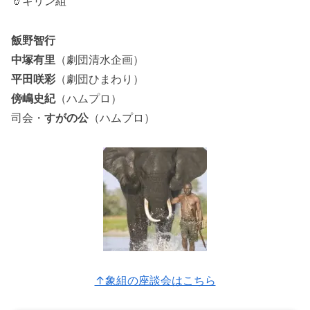
🦒キリン組
飯野智行
中塚有里
（劇団清水企画）
平田咲彩
（劇団ひまわり）
傍嶋史紀
（ハムプロ）
司会・
すがの公
（ハムプロ）
↑象組の座談会はこちら