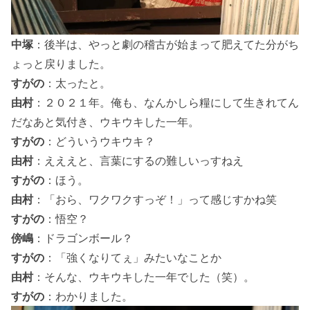
中塚
：後半は、やっと劇の稽古が始まって肥えてた分がち
ょっと戻りました。
すがの
：太ったと。
由村
：２０２１年。俺も、なんかしら糧にして生きれてん
だなあと気付き、ウキウキした一年。
すがの
：どういうウキウキ？
由村
：えええと、言葉にするの難しいっすねえ
すがの
：ほう。
由村
：「おら、ワクワクすっぞ！」って感じすかね笑
すがの
：悟空？
傍嶋
：ドラゴンボール？
すがの
：「強くなりてぇ」みたいなことか
由村
：そんな、ウキウキした一年でした（笑）。
すがの
：わかりました。