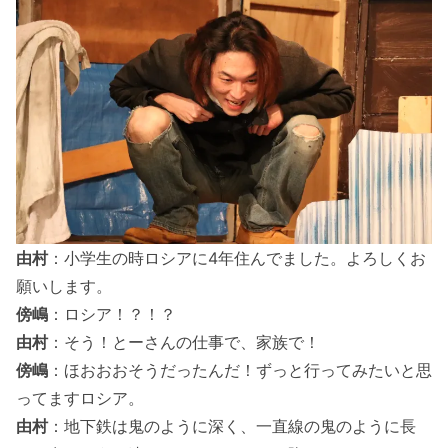
由村
：小学生の時ロシアに4年住んでました。よろしくお
願いします。
傍嶋
：ロシア！？！？
由村
：そう！とーさんの仕事で、家族で！
傍嶋
：ほおおおそうだったんだ！ずっと行ってみたいと思
ってますロシア。
由村
：地下鉄は鬼のように深く、一直線の鬼のように長