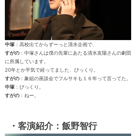
中塚
：高校出てからずーっと清水企画で、
すがの
：中塚さんは僕の先輩にあたる清水友陽さんの劇団
に所属しています。
20年とか平気で経ってました、びっくり。
すがの
：象組の座談会でフルサキも１６年って言ってた。
中塚
：びっくり。
すがの
：ねー。
・客演紹介：飯野智行