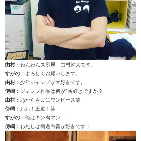
由村
：わんわんズ所属。由村鯨太です。
すがの
：よろしくお願いします。
由村
：少年ジャンプが大好きです。
傍嶋
：ジャンプ作品は何が1番好きですか？
由村
：あからさまにワンピース笑
傍嶋
：おお！王道！笑
すがの
：俺はキン肉マン！
傍嶋
：わたしは幽遊白書が好きです！