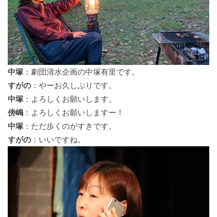
中塚
：劇団清水企画の中塚有里です。
すがの
：やーお久しぶりです。
中塚
：よろしくお願いします。
傍嶋
：よろしくお願いしますー！
中塚
：ただ歩くのがすきです。
すがの
：いいですね。