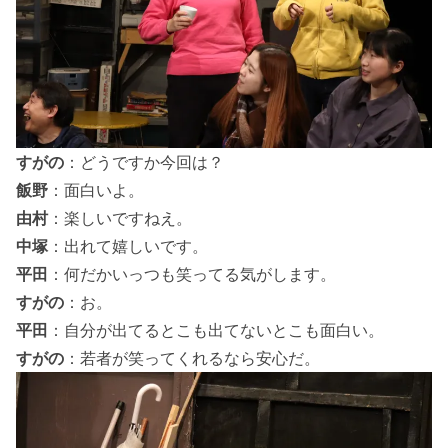
すがの
：どうですか今回は？
飯野
：面白いよ。
由村
：楽しいですねえ。
中塚
：出れて嬉しいです。
平田
：何だかいっつも笑ってる気がします。
すがの
：お。
平田
：自分が出てるとこも出てないとこも面白い。
すがの
：若者が笑ってくれるなら安心だ。