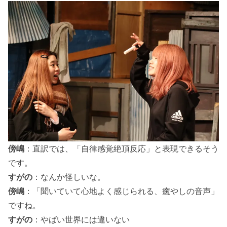
傍嶋
：直訳では、「自律感覚絶頂反応」と表現できるそう
です。
すがの
：なんか怪しいな。
傍嶋
：「聞いていて心地よく感じられる、癒やしの音声」
ですね。
すがの
：やばい世界には違いない