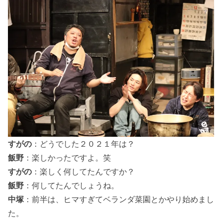
すがの
：どうでした２０２１年は？
飯野
：楽しかったですよ。笑
すがの
：楽しく何してたんですか？
飯野
：何してたんでしょうね。
中塚
：前半は、ヒマすぎてベランダ菜園とかやり始めまし
た。