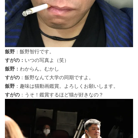
飯野
：飯野智行です。
すがの：
いつの写真よ（笑）
飯野：
わからん。むかし
すがの
：飯野なんて大学の同期ですよ。
飯野
：趣味は猫動画鑑賞。よろしくお願いします。
すがの
：うそ！鑑賞するほど猫が好きなの？