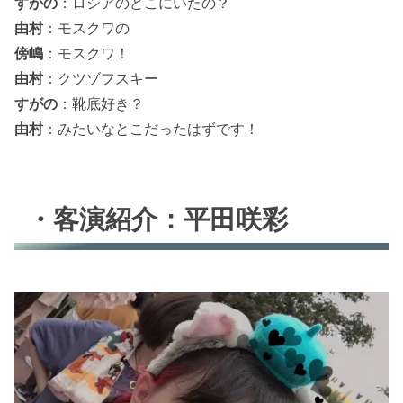
すがの
：ロシアのどこにいたの？
由村
：モスクワの
傍嶋
：モスクワ！
由村
：クツゾフスキー
すがの
：靴底好き？
由村
：みたいなとこだったはずです！
・客演紹介：平田咲彩