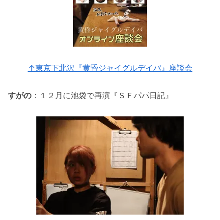
↑東京下北沢『黄昏ジャイグルデイバ』座談会
すがの
：１２月に池袋で再演『ＳＦパパ日記』