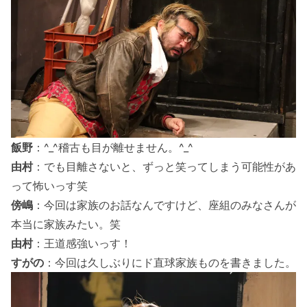
飯野
：^_^稽古も目が離せません。^_^
由村
：でも目離さないと、ずっと笑ってしまう可能性があ
って怖いっす笑
傍嶋
：今回は家族のお話なんですけど、座組のみなさんが
本当に家族みたい。笑
由村
：王道感強いっす！
すがの
：今回は久しぶりにド直球家族ものを書きました。