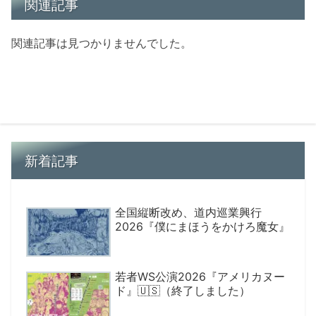
関連記事
関連記事は見つかりませんでした。
新着記事
全国縦断改め、道内巡業興行
2026『僕にまほうをかけろ魔女』
若者WS公演2026『アメリカヌー
ド』🇺🇸（終了しました）