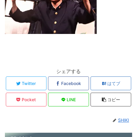
シェアする
Twitter
Facebook
はてブ
Pocket
LINE
コピー
SHIKI