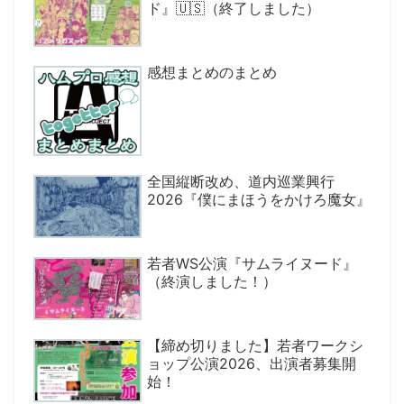
ド』🇺🇸（終了しました）
感想まとめのまとめ
全国縦断改め、道内巡業興行
2026『僕にまほうをかけろ魔女』
若者WS公演『サムライヌード』
（終演しました！）
【締め切りました】若者ワークシ
ョップ公演2026、出演者募集開
始！