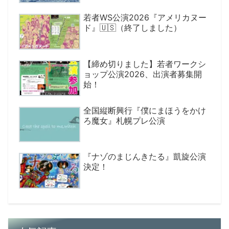
若者WS公演2026『アメリカヌー
ド』🇺🇸（終了しました）
【締め切りました】若者ワークシ
ョップ公演2026、出演者募集開
始！
全国縦断興行『僕にまほうをかけ
ろ魔女』札幌プレ公演
『ナゾのまじんきたる』凱旋公演
決定！