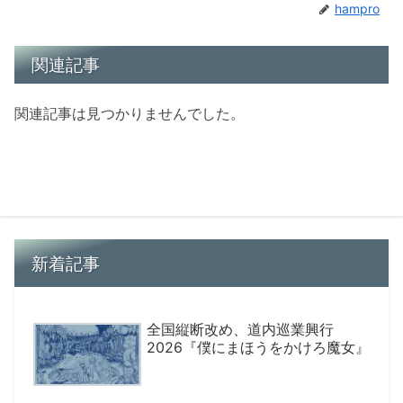
hampro
関連記事
関連記事は見つかりませんでした。
新着記事
全国縦断改め、道内巡業興行
2026『僕にまほうをかけろ魔女』