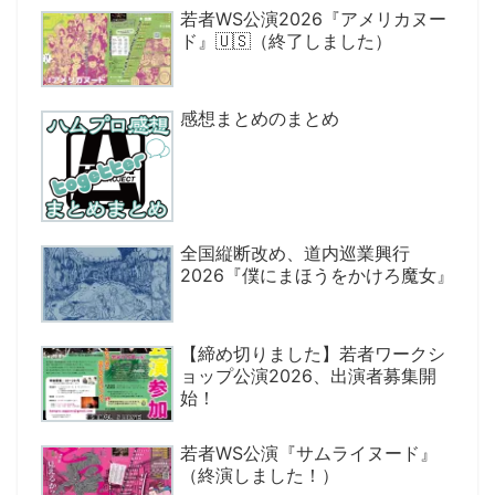
若者WS公演2026『アメリカヌー
ド』🇺🇸（終了しました）
感想まとめのまとめ
全国縦断改め、道内巡業興行
2026『僕にまほうをかけろ魔女』
【締め切りました】若者ワークシ
ョップ公演2026、出演者募集開
始！
若者WS公演『サムライヌード』
（終演しました！）