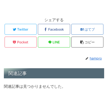
シェアする
Twitter
Facebook
はてブ
Pocket
LINE
コピー
hampro
関連記事
関連記事は見つかりませんでした。