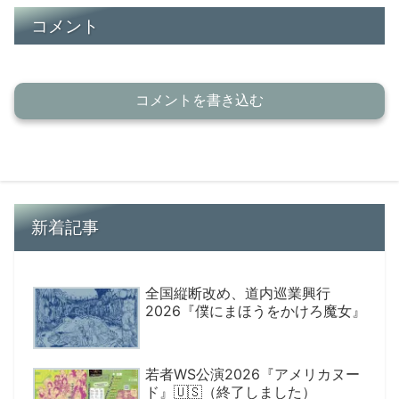
コメント
コメントを書き込む
新着記事
全国縦断改め、道内巡業興行
2026『僕にまほうをかけろ魔女』
若者WS公演2026『アメリカヌー
ド』🇺🇸（終了しました）