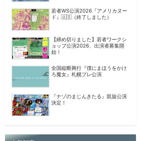
若者WS公演2026『アメリカヌー
ド』🇺🇸（終了しました）
【締め切りました】若者ワークシ
ョップ公演2026、出演者募集開
始！
全国縦断興行『僕にまほうをかけ
ろ魔女』札幌プレ公演
『ナゾのまじんきたる』凱旋公演
決定！